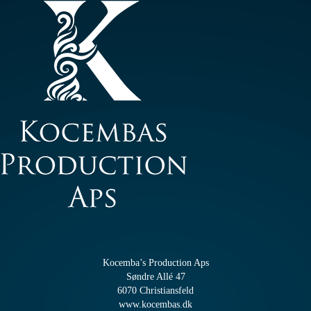
Kocemba’s Production Aps
Søndre Allé 47
6070 Christiansfeld
www.kocembas.dk